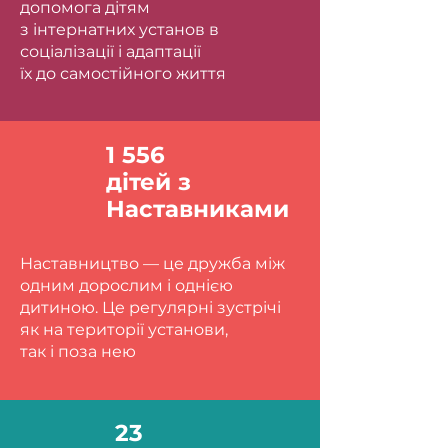
допомога дітям
з інтернатних установ в
соціалізації і адаптації
їх до самостійного життя
1 556
дітей з
Наставниками
Наставництво — це дружба між
одним дорослим і однією
дитиною. Це регулярні зустрічі
як на території установи,
так і поза нею
23