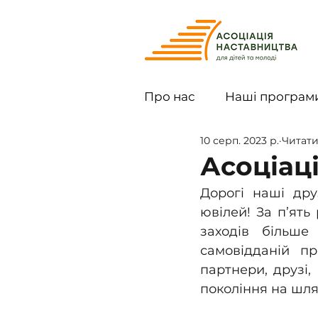
Про нас
Нашi програм
10 серп. 2023 р.
Читати
Асоціаці
Дорогі наші дру
ювілей! За п’ять
заходів більше
самовідданій пр
партнери, друзі
покоління на шлях