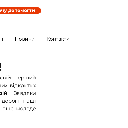
очу допомогти
ії
Новини
Контакти
!
 свій перший 
их відкритих 
рій
. Завдяки 
дорогі наші 
 наше молоде 