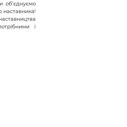
 об’єднуємо 
 наставника! 
аставництва 
отрібними і 