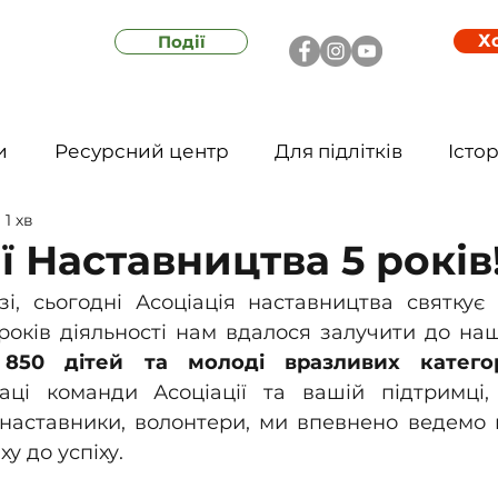
Х
Події
и
Ресурсний центр
Для підлітків
Істор
 1 хв
ї Наставництва 5 років
зі, сьогодні Асоціація наставництва святкує
 років діяльності нам вдалося залучити до наш
 
850 дітей та молоді вразливих катего
аці команди Асоціації та вашій підтримці, 
, наставники, волонтери, ми впевнено ведемо
у до успіху.