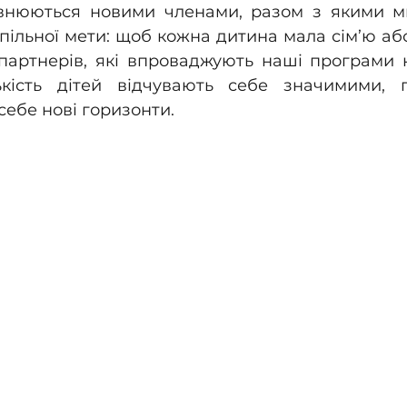
нюються новими членами, разом з якими ми
пільної мети: щоб кожна дитина мала сім’ю або
партнерів, які впроваджують наші програми н
кість дітей відчувають себе значимими, п
себе нові горизонти. 